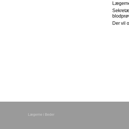
Lægerne
Sekret
blodprøv
Der vil
Lægerne i Beder