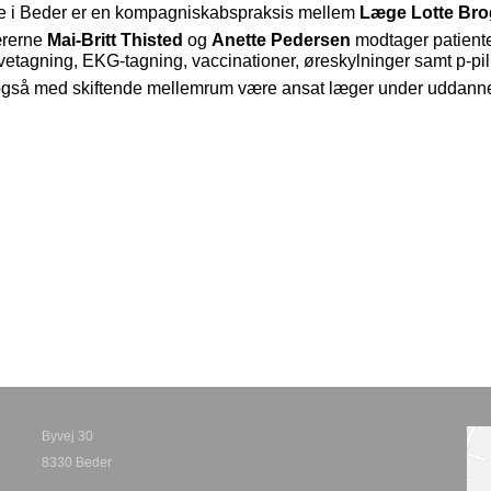
 i Beder er en kompagniskabspraksis mellem
Læge Lotte Bro
ærerne
Mai-Britt Thisted
og
Anette Pedersen
modtager patiente
etagning, EKG-tagning, vaccinationer, øreskylninger samt p-pil
 også med skiftende mellemrum være ansat læger under uddannel
Byvej 30
8330 Beder