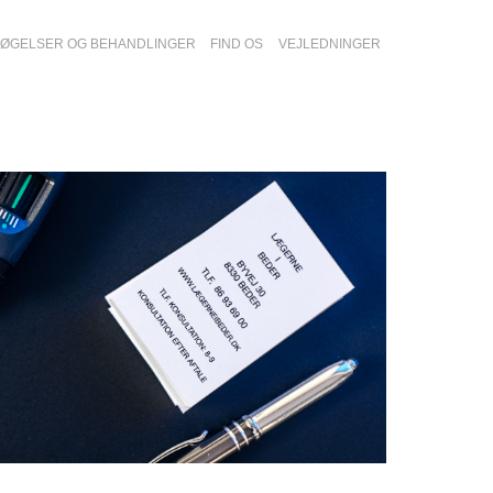
ØGELSER OG BEHANDLINGER
FIND OS
VEJLEDNINGER